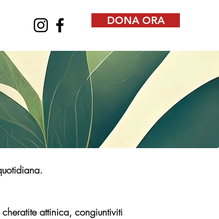
DONA ORA
quotidiana.
heratite attinica, congiuntiviti