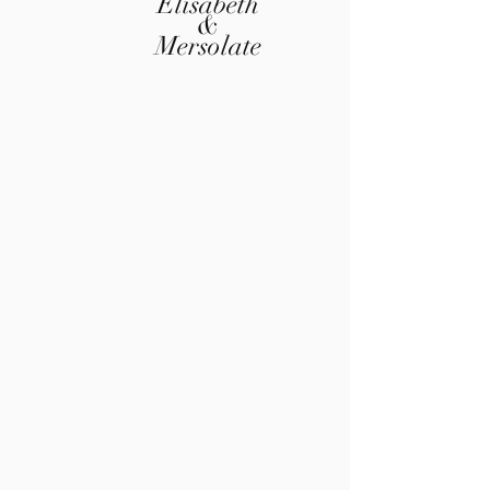
Elisabeth
&
Mersolate