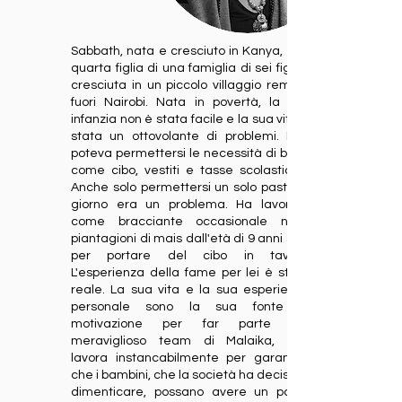
Sabbath, nata e cresciuto in Kanya, è la
quarta figlia di una famiglia di sei figli. È
cresciuta in un piccolo villaggio remoto
fuori Nairobi. Nata in povertà, la sua
infanzia non è stata facile e la sua vita è
stata un ottovolante di problemi. Non
poteva permettersi le necessità di base
come cibo, vestiti e tasse scolastiche.
Anche solo permettersi un solo pasto al
giorno era un problema. Ha lavorato
come bracciante occasionale nelle
piantagioni di mais dall'età di 9 anni solo
per portare del cibo in tavola.
L'esperienza della fame per lei è stata
reale. La sua vita e la sua esperienza
personale sono la sua fonte di
motivazione per far parte del
meraviglioso team di Malaika, che
lavora instancabilmente per garantire
che i bambini, che la società ha deciso di
dimenticare, possano avere un pasto