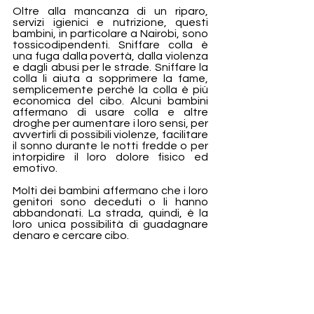
Oltre alla mancanza di un riparo,
servizi igienici e nutrizione, questi
bambini, in particolare a Nairobi, sono
tossicodipendenti. Sniffare colla è
una fuga dalla povertà, dalla violenza
e dagli abusi per le strade. Sniffare la
colla li aiuta a sopprimere la fame,
semplicemente perché la colla è più
economica del cibo. Alcuni bambini
affermano di usare colla e altre
droghe per aumentare i loro sensi, per
avvertirli di possibili violenze, facilitare
il sonno durante le notti fredde o per
intorpidire il loro dolore fisico ed
emotivo.
Molti dei bambini affermano che i loro
genitori sono deceduti o li hanno
abbandonati. La strada, quindi, è la
loro unica possibilità di guadagnare
denaro e cercare cibo.